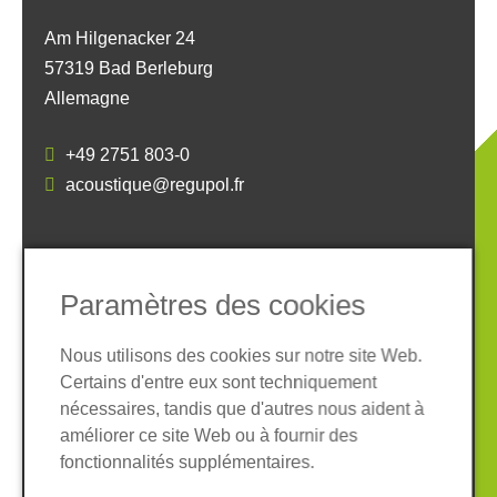
Am Hilgenacker 24
57319 Bad Berleburg
Allemagne
+49 2751 803-0
acoustique@regupol.fr
SOCIAL MEDIA
Paramètres des cookies
Nous utilisons des cookies sur notre site Web.
Certains d'entre eux sont techniquement
nécessaires, tandis que d'autres nous aident à
Informations légales
Protection des données
améliorer ce site Web ou à fournir des
Conditions Générales
fonctionnalités supplémentaires.
Système de whistleblowing
Cookies