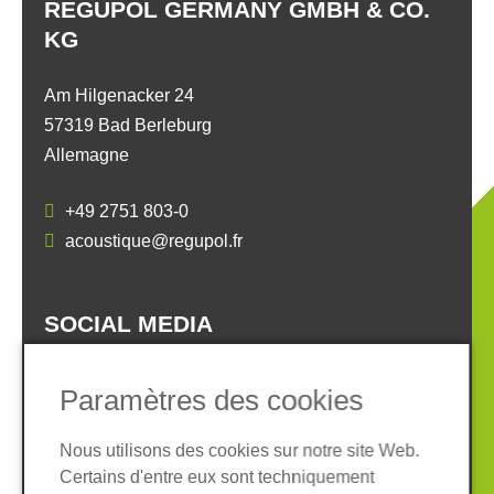
REGUPOL GERMANY GMBH & CO.
KG
Am Hilgenacker 24
57319 Bad Berleburg
Allemagne
+49 2751 803-0
acoustique@regupol.fr
SOCIAL MEDIA
Paramètres des cookies
Nous utilisons des cookies sur notre site Web.
Certains d'entre eux sont techniquement
Informations légales
Protection des données