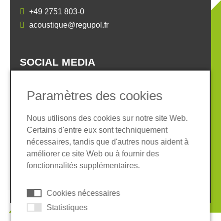
+49 2751 803-0
acoustique@regupol.fr
SOCIAL MEDIA
Paramètres des cookies
Nous utilisons des cookies sur notre site Web.
Certains d'entre eux sont techniquement
Informations légales
Protection des données
nécessaires, tandis que d'autres nous aident à
Conditions Générales
améliorer ce site Web ou à fournir des
Système de whistleblowing
Cookies
fonctionnalités supplémentaires.
© 2026 REGUPOL Germany GmbH & Co. KG
Cookies nécessaires
Statistiques