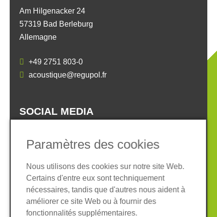
Am Hilgenacker 24
57319 Bad Berleburg
Allemagne
+49 2751 803-0
acoustique@regupol.fr
SOCIAL MEDIA
Paramètres des cookies
Nous utilisons des cookies sur notre site Web.
Certains d'entre eux sont techniquement
Informations légales
Protection des données
nécessaires, tandis que d'autres nous aident à
Conditions Générales
améliorer ce site Web ou à fournir des
Système de whistleblowing
Cookies
fonctionnalités supplémentaires.