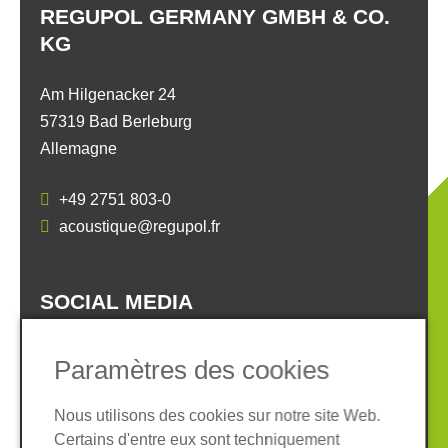
REGUPOL GERMANY GMBH & CO.
KG
Am Hilgenacker 24
57319 Bad Berleburg
Allemagne
+49 2751 803-0
acoustique@regupol.fr
SOCIAL MEDIA
Paramètres des cookies
Nous utilisons des cookies sur notre site Web.
Certains d'entre eux sont techniquement
Informations légales
Protection des données