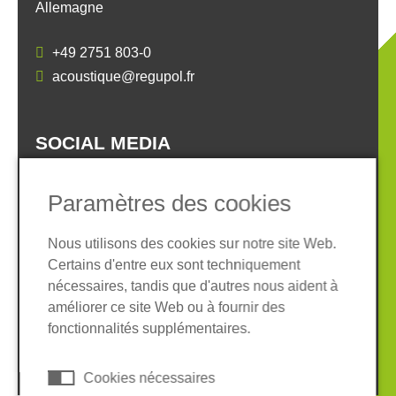
Allemagne
+49 2751 803-0
acoustique@regupol.fr
SOCIAL MEDIA
Paramètres des cookies
Nous utilisons des cookies sur notre site Web.
Certains d'entre eux sont techniquement
Informations légales
Protection des données
nécessaires, tandis que d'autres nous aident à
Conditions Générales
améliorer ce site Web ou à fournir des
Système de whistleblowing
Cookies
fonctionnalités supplémentaires.
© 2026 REGUPOL Germany GmbH & Co. KG
Cookies nécessaires