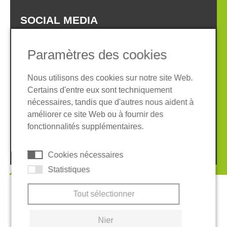
SOCIAL MEDIA
Paramètres des cookies
Nous utilisons des cookies sur notre site Web.
Certains d'entre eux sont techniquement
Informations légales
Protection des données
nécessaires, tandis que d'autres nous aident à
Conditions Générales
améliorer ce site Web ou à fournir des
Système de whistleblowing
Cookies
fonctionnalités supplémentaires.
© 2026 REGUPOL Germany GmbH & Co. KG
Cookies nécessaires
Statistiques
Tout sélectionner
Nier