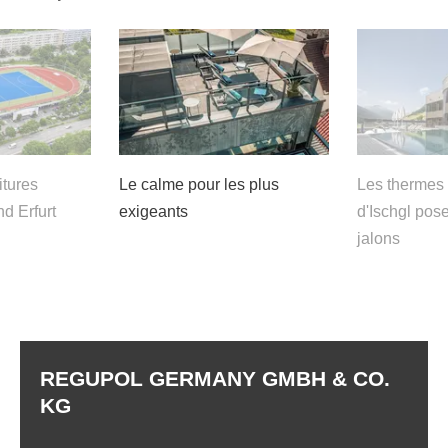
itures
Le calme pour les plus
Les thermes 
d Erfurt
exigeants
d'Ischgl pos
jalons
REGUPOL GERMANY GMBH & CO.
KG