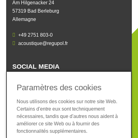
Am Hilgenacker 24
57319 Bad Berleburg
Allemagne
+49 2751 803-0
acoustique@regupol.fr
SOCIAL MEDIA
Paramètres des cookies
Nous utilisons des cookies sur notre site Web.
Certains d'entre eux sont techniquement
Informations légales
Protection des données
nécessaires, tandis que d'autres nous aident à
Conditions Générales
améliorer ce site Web ou à fournir des
Système de whistleblowing
Cookies
fonctionnalités supplémentaires.