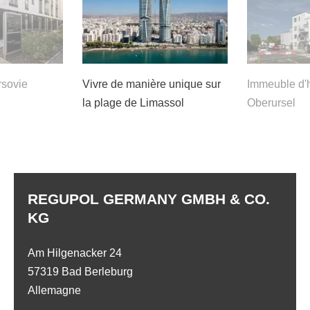
rsovie
Vivre de manière unique sur
Immeuble d'h
la plage de Limassol
Oberursel
REGUPOL GERMANY GMBH & CO.
KG
Am Hilgenacker 24
57319 Bad Berleburg
Allemagne