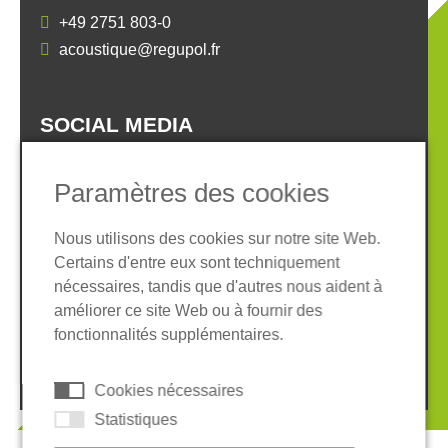
+49 2751 803-0
acoustique@regupol.fr
SOCIAL MEDIA
Paramètres des cookies
Nous utilisons des cookies sur notre site Web.
Certains d'entre eux sont techniquement
Informations légales
Protection des données
nécessaires, tandis que d'autres nous aident à
Conditions Générales
améliorer ce site Web ou à fournir des
Système de whistleblowing
Cookies
fonctionnalités supplémentaires.
© 2026 REGUPOL Germany GmbH & Co. KG
Cookies nécessaires
Statistiques