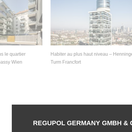
s le quartier
Habiter au plus haut niveau – Henning
bassy Wien
Turm Francfort
REGUPOL GERMANY GMBH & 