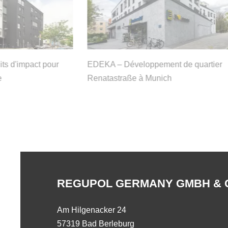
its d'impact pour
EDEKA – Développement de quartier
e
Renatastraße à Munich
REGUPOL GERMANY GMBH & 
Am Hilgenacker 24
57319 Bad Berleburg