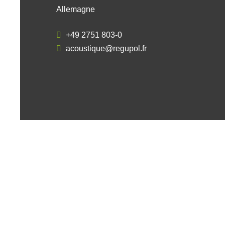
Allemagne
+49 2751 803-0
acoustique@regupol.fr