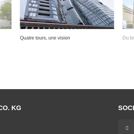
Quatre tours, une vision
Du br
CO. KG
SOCI