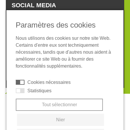
SOCIAL MEDIA
Paramètres des cookies
Nous utilisons des cookies sur notre site Web.
Certains d'entre eux sont techniquement
Informations légales
Protection des données
nécessaires, tandis que d'autres nous aident à
Conditions Générales
améliorer ce site Web ou à fournir des
Système de whistleblowing
Cookies
fonctionnalités supplémentaires.
© 2026 REGUPOL Germany GmbH & Co. KG
Cookies nécessaires
Statistiques
Tout sélectionner
Nier