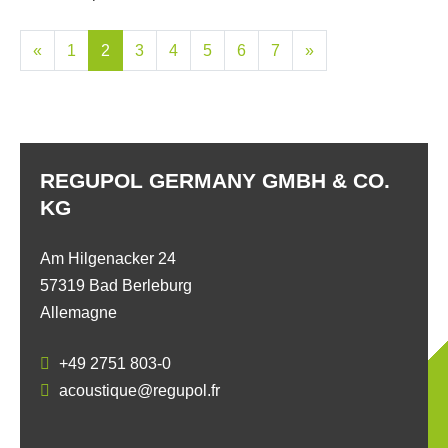
«
1
2
3
4
5
6
7
»
REGUPOL GERMANY GMBH & CO.
KG
Am Hilgenacker 24
57319 Bad Berleburg
Allemagne
+49 2751 803-0
acoustique@regupol.fr